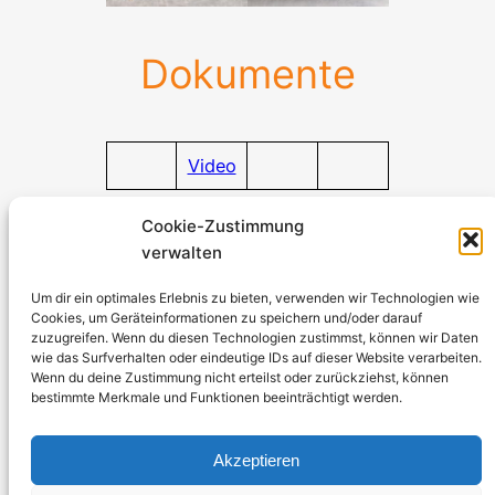
Dokumente
Video
Dokumente
Cookie-Zustimmung
verwalten
Stromerzeuger-Discount.de
Kürtener Straße 13, D-51465 Bergisch Gladbach
Um dir ein optimales Erlebnis zu bieten, verwenden wir Technologien wie
Cookies, um Geräteinformationen zu speichern und/oder darauf
Geschäftsführer: Andre Kandlin
zuzugreifen. Wenn du diesen Technologien zustimmst, können wir Daten
Vertriebsbeauftragter: Michael Jochmann
wie das Surfverhalten oder eindeutige IDs auf dieser Website verarbeiten.
Wenn du deine Zustimmung nicht erteilst oder zurückziehst, können
bestimmte Merkmale und Funktionen beeinträchtigt werden.
Telefon: 0049 2202 2492256
WhatsApp: 0049 2202 9429726
Akzeptieren
Fax: 0049 2202 2492257