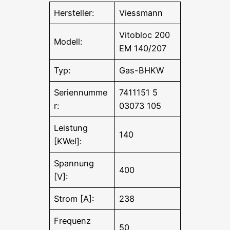
Hersteller:
Viessmann
Vitobloc 200
Modell:
EM 140/207
Typ:
Gas-BHKW
Seriennumme
7411151 5
r:
03073 105
Leistung
140
[KWel]:
Spannung
400
[V]:
Strom [A]:
238
Frequenz
50