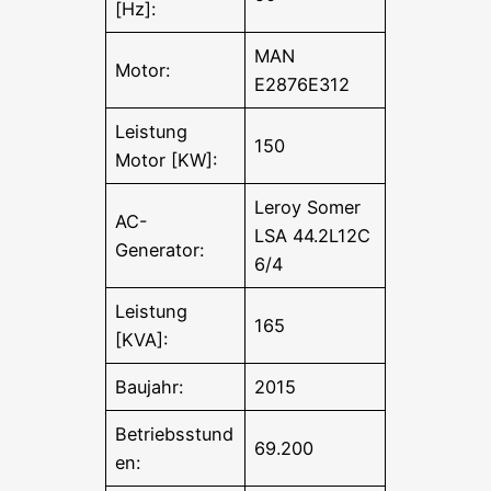
[Hz]:
MAN
Motor:
E2876E312
Leistung
150
Motor [KW]:
Leroy Somer
AC-
LSA 44.2L12C
Generator:
6/4
Leistung
165
[KVA]:
Baujahr:
2015
Betriebsstund
69.200
en: