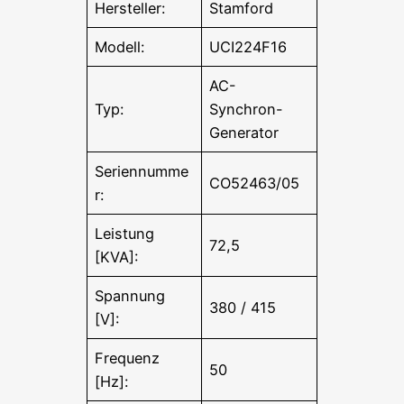
Hersteller:
Stamford
Modell:
UCI224F16
AC-
Typ:
Synchron-
Generator
Seriennumme
CO52463/05
r:
Leistung
72,5
[KVA]:
Spannung
380 / 415
[V]:
Frequenz
50
[Hz]: