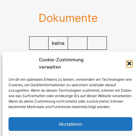
Dokumente
keine
Dokumente
Cookie-Zustimmung
verwalten
Stromerzeuger-Discount.de
Kürtener Straße 13, D-51465 Bergisch Gladbach
Um dir ein optimales Erlebnis zu bieten, verwenden wir Technologien wie
Cookies, um Geräteinformationen zu speichern und/oder darauf
Geschäftsführer: Andre Kandlin
zuzugreifen. Wenn du diesen Technologien zustimmst, können wir Daten
Vertriebsbeauftragter: Michael Jochmann
wie das Surfverhalten oder eindeutige IDs auf dieser Website verarbeiten.
Wenn du deine Zustimmung nicht erteilst oder zurückziehst, können
bestimmte Merkmale und Funktionen beeinträchtigt werden.
Telefon: 0049 2202 2492256
WhatsApp: 0049 2202 9429726
Akzeptieren
Fax: 0049 2202 2492257