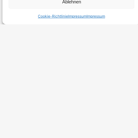
Ablehnen
Cookie-Richtlinie
Impressum
Impressum
10 Ventilatoren
Friga-Bohn
ECA310 P10 16P
Tischkühler unbekanntes Baujahr, 10
Ventilatoren, 2 verfügbar, Preis: 6.900 € pro
Stück
7. Januar 2026