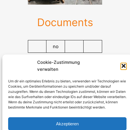
Documents
no
Documents
Cookie-Zustimmung
verwalten
Stromerzeuger-Discount.de
Kürtener Straße 13, D-51465 Bergisch Gladbach
Um dir ein optimales Erlebnis zu bieten, verwenden wir Technologien wie
Cookies, um Geräteinformationen zu speichern und/oder darauf
Managing Director: Andre Kandlin
zuzugreifen. Wenn du diesen Technologien zustimmst, können wir Daten
Sales Representative: Michael Jochmann
wie das Surfverhalten oder eindeutige IDs auf dieser Website verarbeiten.
Wenn du deine Zustimmung nicht erteilst oder zurückziehst, können
bestimmte Merkmale und Funktionen beeinträchtigt werden.
Phone: 0049 2202 2492256
WhatsApp: 0049 2202 9429726
Akzeptieren
Fax: 0049 2202 2492257