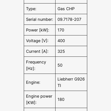
Type:
Gas CHP
Serial number:
09.7178-207
Power [kW]:
170
Voltage [V]:
400
Current [A]:
325
Frequency
50
[Hz]:
Liebherr G926
Engine:
TI
Engine power
180
[KW]: