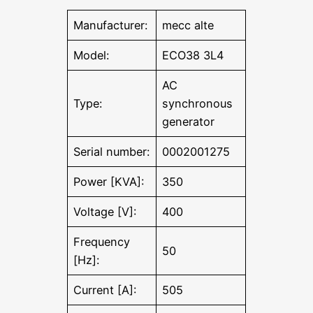
Manufacturer:
mecc alte
Model:
ECO38 3L4
AC
Type:
synchronous
generator
Serial number:
0002001275
Power [KVA]:
350
Voltage [V]:
400
Frequency
50
[Hz]:
Current [A]:
505