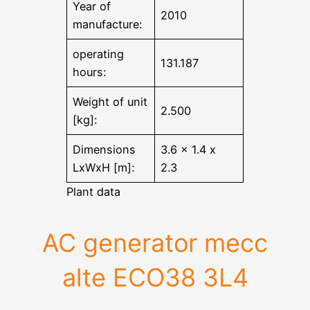
Year of
2010
manufacture:
operating
131.187
hours:
Weight of unit
2.500
[kg]:
Dimensions
3.6 x 1.4 x
LxWxH [m]:
2.3
Plant data
AC generator mecc
alte ECO38 3L4